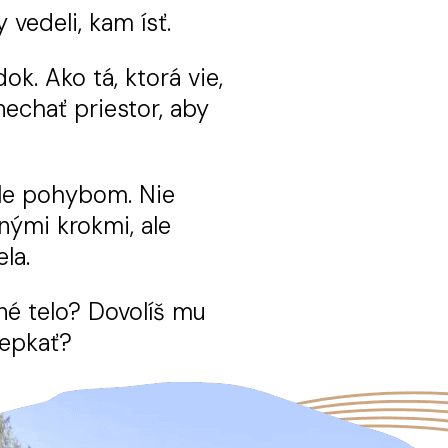
vedeli, kam ísť.
ok. Ako tá, ktorá vie,
 nechať priestor, aby
 ale pohybom. Nie
nými krokmi, ale
la.
né telo? Dovolíš mu
šepkať?