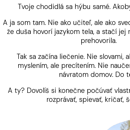
Tvoje chodidlá sa hýbu samé. Akoby 
A ja som tam. Nie ako učiteľ, ale ako sved
že duša hovorí jazykom tela, a stačí jej
prehovorila.
Tak sa začína liečenie. Nie slovami,
myslením, ale precítením. Nie nauče
návratom domov. Do te
A ty? Dovolíš si konečne počúvať vlast
rozprávať, spievať, kričať, 