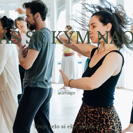
Š SI, KÝM NAO
Tvoje telo si ešte pamätá.