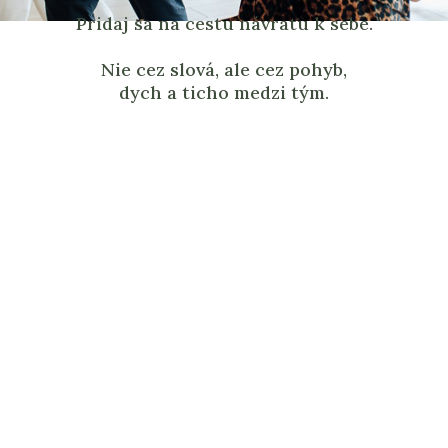
Pridaj sa na cestu návratu k sebe.
Nie cez slová, ale cez pohyb,
dych a ticho medzi tým.