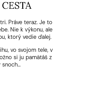
 CESTA
ri. Práve teraz. Je to
ebe. Nie k výkonu, ale
u, ktorý vedie ďalej.
hu, vo svojom tele, v
ožno si ju pamätáš z
 v snoch…