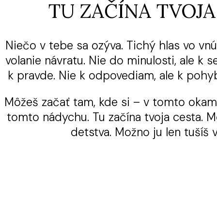
TU ZAČÍNA TVOJA
Niečo v tebe sa ozýva. Tichý hlas vo vnút
volanie návratu. Nie do minulosti, ale k s
k pravde. Nie k odpovediam, ale k pohyb
Môžeš začať tam, kde si – v tomto okami
tomto nádychu. Tu začína tvoja cesta. M
detstva. Možno ju len tušíš